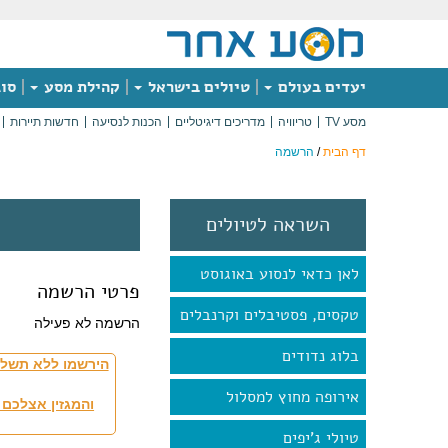
יעדים בעולם
טיולים בישראל
קהילת מסע
סוג
מסע TV
טריוויה
מדריכים דיגיטליים
הכנות לנסיעה
חדשות תיירות
דף הבית
/
הרשמה
השראה לטיולים
לאן כדאי לנסוע באוגוסט
פרטי הרשמה
טקסים, פסטיבלים וקרנבלים
הרשמה לא פעילה
בלוג נדודים
הירשמו ללא תשלו
אירופה מחוץ למסלול
והמגזין אצלכם 
טיולי ג'יפים