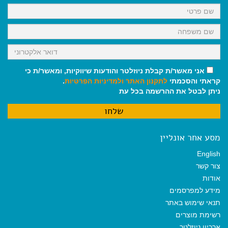
k
p
m
אני מאשר/ת קבלת ניוזלטר והודעות שיווקיות, ומאשר/ת כי
קראתי והסכמתי
לתקנון האתר
ולמדיניות הפרטיות
.
ניתן לבטל את ההרשמה בכל עת
מסע אחר אונליין
English
צור קשר
אודות
מידע למפרסמים
תנאי שימוש באתר
רשימת מוצרים
ארכיון ניוזלטר