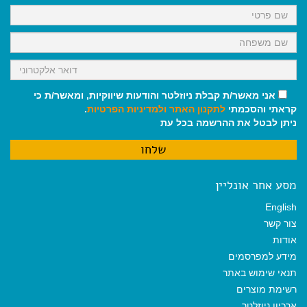
k
p
m
אני מאשר/ת קבלת ניוזלטר והודעות שיווקיות, ומאשר/ת כי
קראתי והסכמתי
לתקנון האתר
ולמדיניות הפרטיות
.
ניתן לבטל את ההרשמה בכל עת
מסע אחר אונליין
English
צור קשר
אודות
מידע למפרסמים
תנאי שימוש באתר
רשימת מוצרים
ארכיון ניוזלטר