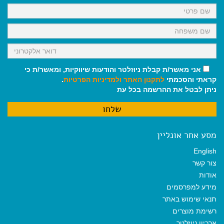
k
p
m
אני מאשר/ת קבלת ניוזלטר והודעות שיווקיות, ומאשר/ת כי
קראתי והסכמתי
לתקנון האתר
ולמדיניות הפרטיות
.
ניתן לבטל את ההרשמה בכל עת
מסע אחר אונליין
English
צור קשר
אודות
מידע למפרסמים
תנאי שימוש באתר
רשימת מוצרים
ארכיון ניוזלטר