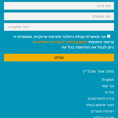
k
p
m
אני מאשר/ת קבלת ניוזלטר והודעות שיווקיות, ומאשר/ת כי
קראתי והסכמתי
לתקנון האתר
ולמדיניות הפרטיות
.
ניתן לבטל את ההרשמה בכל עת
מסע אחר אונליין
English
צור קשר
אודות
מידע למפרסמים
תנאי שימוש באתר
רשימת מוצרים
ארכיון ניוזלטר