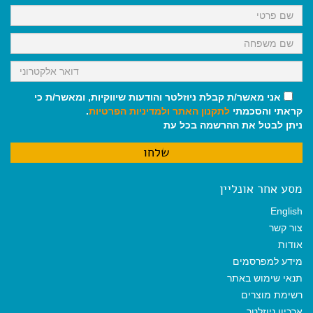
k
p
m
אני מאשר/ת קבלת ניוזלטר והודעות שיווקיות, ומאשר/ת כי
קראתי והסכמתי
לתקנון האתר
ולמדיניות הפרטיות
.
ניתן לבטל את ההרשמה בכל עת
מסע אחר אונליין
English
צור קשר
אודות
מידע למפרסמים
תנאי שימוש באתר
רשימת מוצרים
ארכיון ניוזלטר