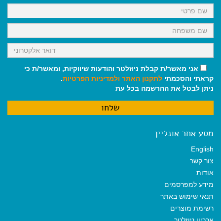
k
p
m
אני מאשר/ת קבלת ניוזלטר והודעות שיווקיות, ומאשר/ת כי
קראתי והסכמתי
לתקנון האתר
ולמדיניות הפרטיות
.
ניתן לבטל את ההרשמה בכל עת
מסע אחר אונליין
English
צור קשר
אודות
מידע למפרסמים
תנאי שימוש באתר
רשימת מוצרים
ארכיון ניוזלטר