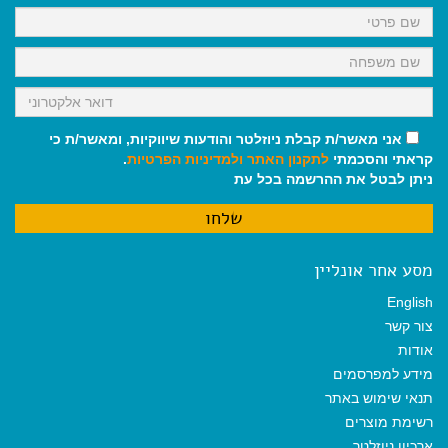
k
p
m
אני מאשר/ת קבלת ניוזלטר והודעות שיווקיות, ומאשר/ת כי
קראתי והסכמתי
לתקנון האתר
ולמדיניות הפרטיות
.
ניתן לבטל את ההרשמה בכל עת
מסע אחר אונליין
English
צור קשר
אודות
מידע למפרסמים
תנאי שימוש באתר
רשימת מוצרים
ארכיון ניוזלטר