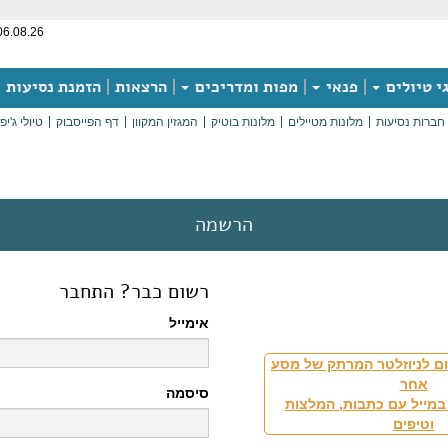
06.08.26
י טיולים
פנאי
מפות ומדריכים
הרצאות
הזמנת נסיעות
חברות נסיעות
מלונות מטיילים
מלונות בוטיק
המגזין המקוון
דף הפייסבוק
טיולי ג'יפ
הרשמה
רשום כבר? התחבר
אימייל
ם לניוזלטר המרתק של מסע
אחר
סיסמה
במייל עם כתבות, המלצות
וטיפים