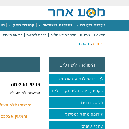
יעדים בעולם
טיולים בישראל
קהילת מסע
סוג
מסע TV
טריוויה
מדריכים דיגיטליים
הכנות לנסיעה
חדשות תיירות
דף הבית
/
הרשמה
השראה לטיולים
לאן כדאי לנסוע באוגוסט
פרטי הרשמה
טקסים, פסטיבלים וקרנבלים
הרשמה לא פעילה
בלוג נדודים
הירשמו ללא תשלו
אירופה מחוץ למסלול
והמגזין אצלכם 
טיולי ג'יפים