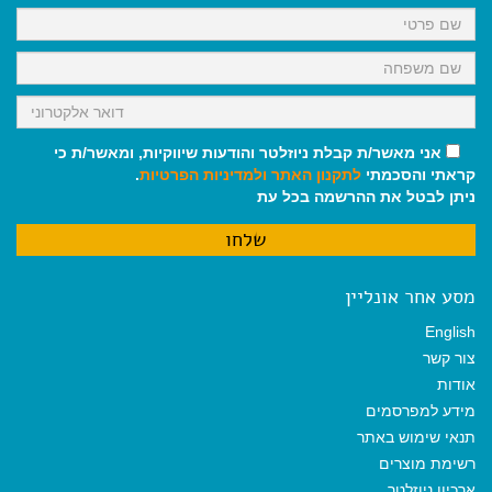
k
p
m
אני מאשר/ת קבלת ניוזלטר והודעות שיווקיות, ומאשר/ת כי
קראתי והסכמתי
לתקנון האתר
ולמדיניות הפרטיות
.
ניתן לבטל את ההרשמה בכל עת
מסע אחר אונליין
English
צור קשר
אודות
מידע למפרסמים
תנאי שימוש באתר
רשימת מוצרים
ארכיון ניוזלטר