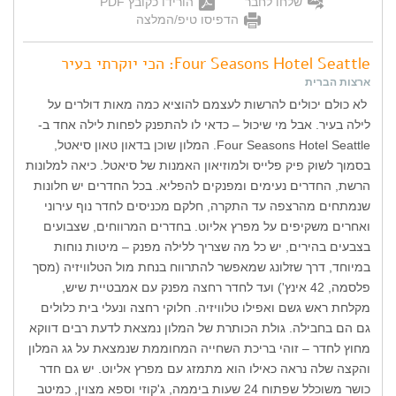
שלחו לחבר
הורידו כקובץ PDF
הדפיסו טיפ/המלצה
Four Seasons Hotel Seattle: הכי יוקרתי בעיר
ארצות הברית
לא כולם יכולים להרשות לעצמם להוציא כמה מאות דולרים על
לילה בעיר. אבל מי שיכול – כדאי לו להתפנק לפחות לילה אחד ב-
Four Seasons Hotel Seattle. המלון שוכן בדאון טאון סיאטל,
בסמוך לשוק פיק פלייס ולמוזיאון האמנות של סיאטל. כיאה למלונות
הרשת, החדרים נעימים ומפנקים להפליא. בכל החדרים יש חלונות
שנמתחים מהרצפה עד התקרה, חלקם מכניסים לחדר נוף עירוני
ואחרים משקיפים על מפרץ אליוט. בחדרים המרווחים, שצבועים
בצבעים בהירים, יש כל מה שצריך ללילה מפנק – מיטות נוחות
במיוחד, דרך שזלונג שמאפשר להתרווח בנחת מול הטלוויזיה (מסך
פלסמה, 42 אינץ') ועד לחדר רחצה מפנק עם אמבטיית שיש,
מקלחת ראש גשם ואפילו טלוויזיה. חלוקי רחצה ונעלי בית כלולים
גם הם בחבילה. גולת הכותרת של המלון נמצאת לדעת רבים דווקא
מחוץ לחדר – זוהי בריכת השחייה המחוממת שנמצאת על גג המלון
והקצה שלה נראה כאילו הוא מתמזג עם מפרץ אליוט. יש גם חדר
כושר משוכלל שפתוח 24 שעות ביממה, ג'קוזי וספא מצוין, כמיטב