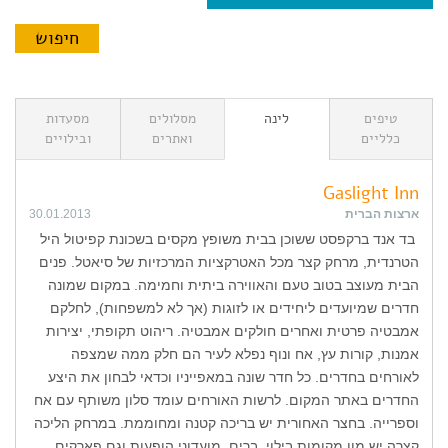
טיפים
לינה
מסלולים
מסעדות
כלליים
ואתרים
ובילויים
Gaslight Inn
ארצות הברית
30.01.2013
בד אנד ברקפסט ששוכן בבית משופץ מקסים בשכונת קפיטול היל
הטרנדית, מרחק קצר מכל האטרקציות המרכזיות של סיאטל. פנים
הבית מעוצב בטוב טעם והאווירה ביתית וחמימה. במקום שמונה
חדרים שמיועדים ליחידים או לזוגות (אך לא למשפחות), לחלקם
אמבטיה פרטית ואחרים חולקים אמבטיה. ריהוט תקופתי, יצירות
אמנות, קורות עץ, אח ונוף נפלא לעיר הם חלק ממה שמצפה
לאורחים בחדרים. כל חדר שונה במאפייניו וכדאי לבחון את היצע
החדרים באתר המקום. לרשות האורחים עומד סלון משותף עם אח
וספרייה. בחצר האחורית יש בריכה קטנה ומחוממת. במרחק הליכה
קצרה יש מון מקומות בילוי, ברים, מועדוני הופעות וגם פארקים