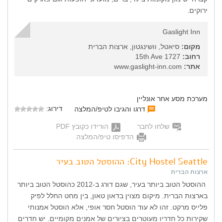
ירוקים.
Gaslight Inn
מקום:
סיאטל, וושינגטון, ארצות הברית
רחוב:
1727 15th Ave
אתר:
www.gaslight-inn.com
מערכת מסע אחר אונליין
דירוג:
דרגו והגיבו לטיפ/המלצה
שלחו לחבר
הורידו כקובץ PDF
הדפיסו טיפ/המלצה
City Hostel Seattle: ההוסטל הטוב בעיר
ארצות הברית
ההוסטל הטוב ביותר בעיר, שגם דורג ב-2012 כהוסטל הטוב ביותר
בארצות הברית. מיקום מצוין בדאון טאון, בין מחט החלל לפיק
פלייס מרקט. זהו לא עוד הוסטל חסר אופי, אלא הוסטל אמנותי
שקירות כל חדריו מעוטרים בציורים של אמנים מקומיים. יש חדרים