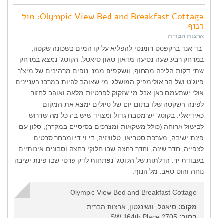
Olympic View Bed and Breakfast Cottage: מול
הנוף
ארצות הברית
בד אנד ברקפסט רומנטי להפליא על קו המים בשכונה שקטה,
במרחק רבע שעה נסיעה מדאון טאון סיאטל. הקוטג' נמצא במרחק
שתי דקות הליכה מהחוף, ונשקפים ממנו נופים מרהיבים של מיצ'ר
פיוג'ט ושל הר אולימפיק המושלג. מי שאוהב להיות במרכז העניינים
אולי ישתעמם כאן אבל מי שזקוק לפרטיות מלאה ואוהב לחזור
לפינה השקטה שלו בתום יום של טיולים ימצא את המקום
כאידיאלי. בקוטג' יש מטבח גדול ומצויד שיש בה כל מה שדרוש
לבישול ארוחה (כולל משקאות ומצרכים בסיסיים במקרר), סלון עם
פינת ישיבה, מערכת סטריאו, טלוויזיה, די.וי.די ומבחר סרטים
לצפייה; חדר שינה, וחדר רחצה שבו חלוקי רחצה וסבונים איכותיים
בעבודת יד. הדלתות של הקוטג' נפתחות לדק פרטי שבו פינת ישיבה
נוחה והוט טאב. מל הנוף.
Olympic View Bed and Breakfast Cottage
מקום:
סיאטל, וושינגטון, ארצות הברית
רחוב:
2705 SW 164th Place