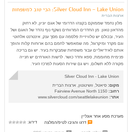
Silver Cloud Inn – Lake Union: הכי טוב למשפחות
ארצות הברית
מלון נחמד שממוקם בקצהו הדרומי של אגם יוניון, לא רחוק
מהדאון טאון. מן החדרים המרווחים נשקף נוף נהדר של האגם ושל
העיר, ובכולם יש טלוויזיית פלסמה עם מסך ענק, אינטרנט אלחוטי
וגם מקרר ומיקרוגל, מה שמאפשר לחמם בהם ארוחות קלות והופך
אותם לאידיאליים עבור משפחות שמבקרות בעיר. יש גם בריכה
פנימית מחוממת, ספא וחדר כושר. לרשות האורחים יש חנייה
מקורה ללא תשלום, ויש גם שירות הסעות למרכז העיר.
Silver Cloud Inn - Lake Union
מקום:
סיאטל, וושינגטון, ארצות הברית
רחוב:
1150 Fairview Avenue North
אתר:
www.silvercloud.com/seattlelakeunion
מערכת מסע אחר אונליין
דירוג:
דרגו והגיבו לטיפ/המלצה