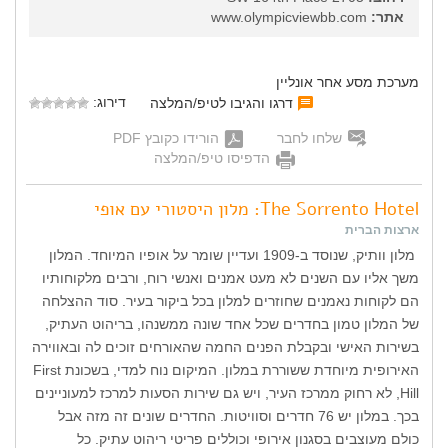
אתר:
www.olympicviewbb.com
מערכת מסע אחר אונליין
דירוג:
דרגו והגיבו לטיפ/המלצה
שלחו לחבר
הורידו כקובץ PDF
הדפיסו טיפ/המלצה
The Sorrento Hotel: מלון היסטורי עם אופי
ארצות הברית
מלון וותיק, שנוסד ב-1909 ועדיין שומר על אופיו המיוחד. המלון
משך אליו עם השנים לא מעט אמנים ואנשי רוח, ורבים מלקוחותיו
הם לקוחות נאמנים שחוזרים למלון בכל ביקור בעיר. סוד ההצלחה
של המלון טמון בחדרים שכל אחד שונה ממשנהו, בריהוט העתיק,
בשירות האישי ובקבלת הפנים החמה שהאורחים זוכים לה ובאווירה
האירופית מיוחדת ששוררת במלון. המיקום נוח למדי, בשכונת First
Hill, לא רחוק ממרכז העיר, ויש גם שירות הסעות למרכז למעוניינים
בכך. במלון יש 76 חדרים וסוויטות. החדרים שונים זה מזה אבל
כולם מעוצבים בסגנון אירופי וכוללים פריטי ריהוט עתיק. כל