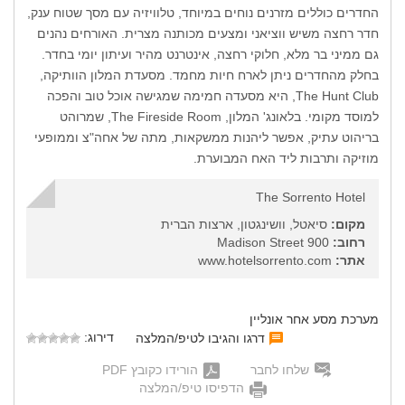
החדרים כוללים מזרנים נוחים במיוחד, טלוויזיה עם מסך שטוח ענק,
חדר רחצה משיש ווציאני ומצעים מכותנה מצרית. האורחים נהנים
גם ממיני בר מלא, חלוקי רחצה, אינטרנט מהיר ועיתון יומי בחדר.
בחלק מהחדרים ניתן לארח חיות מחמד. מסעדת המלון הוותיקה,
The Hunt Club, היא מסעדה חמימה שמגישה אוכל טוב והפכה
למוסד מקומי. בלאונג' המלון, The Fireside Room, שמרוהט
בריהוט עתיק, אפשר ליהנות ממשקאות, מתה של אחה"צ וממופעי
מוזיקה ותרבות ליד האח המבוערת.
The Sorrento Hotel
מקום:
סיאטל, וושינגטון, ארצות הברית
רחוב:
900 Madison Street
אתר:
www.hotelsorrento.com
מערכת מסע אחר אונליין
דירוג:
דרגו והגיבו לטיפ/המלצה
שלחו לחבר
הורידו כקובץ PDF
הדפיסו טיפ/המלצה