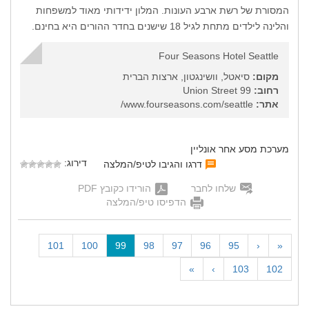
המסורת של רשת ארבע העונות. המלון ידידותי מאוד למשפחות
והלינה לילדים מתחת לגיל 18 שישנים בחדר ההורים היא בחינם.
Four Seasons Hotel Seattle
מקום:
סיאטל, וושינגטון, ארצות הברית
רחוב:
99 Union Street
אתר:
www.fourseasons.com/seattle/
מערכת מסע אחר אונליין
דירוג:
דרגו והגיבו לטיפ/המלצה
שלחו לחבר
הורידו כקובץ PDF
הדפיסו טיפ/המלצה
(
101
100
99
98
97
96
95
‹
«
c
»
›
103
102
u
r
r