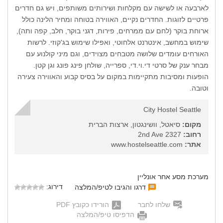
לארבעה או לשישה עם מקלחות ושירותים משותפים, ויש גם חדרים
פרטיים לזוגות. החדרים נקיים, האווירה בטוחה ומחיר הלינה כולל
ארוחת בוקר (לחם עם ממרחים, פירות, דגני בוקר, חלב, קפה ותה),
שימוש במחשב, אינטרנט אלחוטי, ואפילו שימוש בג'קוזי. לרשות
האורחים עומדים שלושה מטבחים מצוידים, וגם מיני קולנוע עם
מבחר ענק של סרטי די.וי.די, ספרייה, שולחן פינג פונג וגן קטן.
הופעות ומסיבות מתקיימות במקום על בסיס קבוע והאווירה צעירה
וטובה.
City Hostel Seattle
מקום:
סיאטל, וושינגטון, ארצות הברית
רחוב:
2327 2nd Ave
אתר:
www.hostelseattle.com
מערכת מסע אחר אונליין
דירוג:
דרגו והגיבו לטיפ/המלצה
שלחו לחבר
הורידו כקובץ PDF
הדפיסו טיפ/המלצה