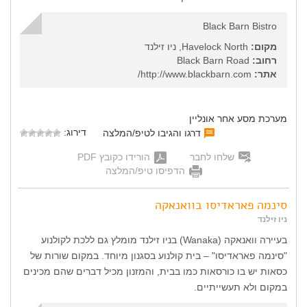
Black Barn Bistro
מקום:
Havelock North, ניו זילנד
רחוב:
Black Barn Road
אתר:
http://www.blackbarn.com/
מערכת מסע אחר אונליין
דירוג:
דרגו והגיבו לטיפ/המלצה
שלחו לחבר
הורידו כקובץ PDF
הדפיסו טיפ/המלצה
סינמה פאראדיסו בוואנאקה
ניו זילנד
בעיירה וואנאקה (Wanaka) בניו זילנד מומלץ גם ללכת לקולנוע
"סינמה פאראדיסו" – בית קולנוע בסגנון מיוחד. במקום שורות של
כסאות יש בו כורסאות כמו בבית, והמזנון מכיל דברים שהם מכינים
במקום ולא תעשייתיים.