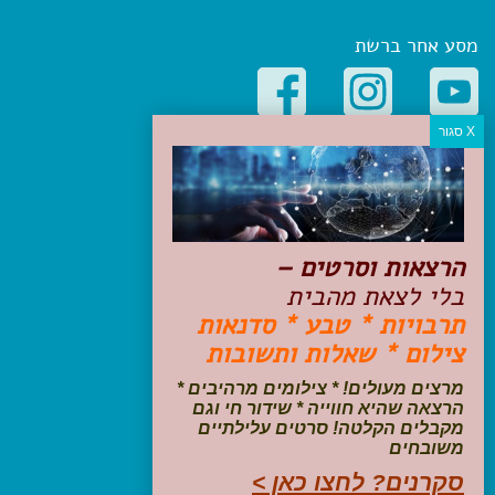
מסע אחר ברשת
קטגוריות פופולריות
יעדים
טיולים בישראל
מלונות בוטיק בישראל
הרצאות וסרטים –
טיפים והמלצות
בלי לצאת מהבית
הכנות לנסיעה
תרבויות * טבע * סדנאות
טיולי ג'יפים
צילום * שאלות ותשובות
טיולים עם ילדים
שייט, הפלגות, קרוזים
מרצים מעולים! * צילומים מרהיבים *
דיגיטל
הרצאה שהיא חווייה * שידור חי וגם
מקבלים הקלטה! סרטים עלילתיים
משובחים
עקבו אחרינו בפייסבוק
סקרנים? לחצו כאן >