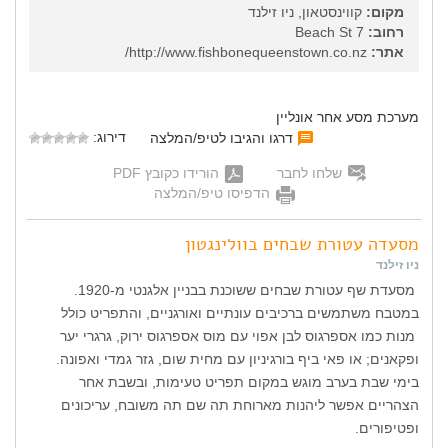
מקום:
קווינסטאון, ניו זילנד
רחוב:
7 Beach St
אתר:
http://www.fishbonequeenstown.co.nz/
מערכת מסע אחר אונליין
דירוג:
דרגו והגיבו לטיפ/המלצה
שלחו לחבר
הורידו כקובץ PDF
הדפיסו טיפ/המלצה
מסעדה עטורת שבחים בוולינגטון
ניו זילנד
מסעדת שף עטורת שבחים ששוכנת בבניין אלגנטי מ-1920.
במטבח משתמשים ברכיבים עונתיים ואורגניים, והתפריט כולל
מנות כמו אספרגוס לבן אפוי עם מוס אספרגוס ירוק, גרגרי יער
ופקאנים; או פאי ביף בורגיניון עם מחית שום, גזר גמדי ואפונה.
בימי שבת בערב מוגש במקום תפריט טעימות, ובשבת אחר
הצהריים אפשר ליהנות מארוחת תה שם תה משובח, עריכונים
ופטיפורים.