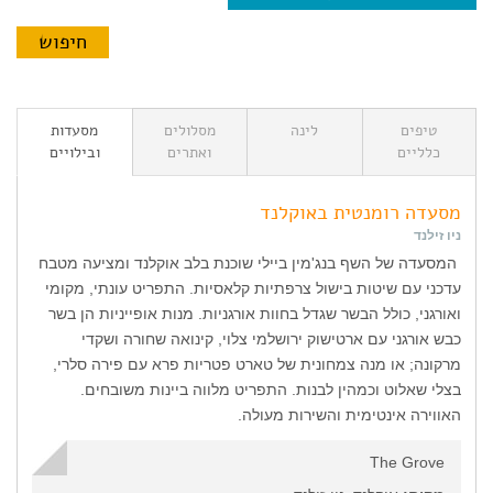
טיפים
לינה
מסלולים
מסעדות
כלליים
ואתרים
ובילויים
מסעדה רומנטית באוקלנד
ניו זילנד
המסעדה של השף בנג'מין ביילי שוכנת בלב אוקלנד ומציעה מטבח
עדכני עם שיטות בישול צרפתיות קלאסיות. התפריט עונתי, מקומי
ואורגני, כולל הבשר שגדל בחוות אורגניות. מנות אופייניות הן בשר
כבש אורגני עם ארטישוק ירושלמי צלוי, קינואה שחורה ושקדי
מרקונה; או מנה צמחונית של טארט פטריות פרא עם פירה סלרי,
בצלי שאלוט וכמהין לבנות. התפריט מלווה ביינות משובחים.
האווירה אינטימית והשירות מעולה.
The Grove