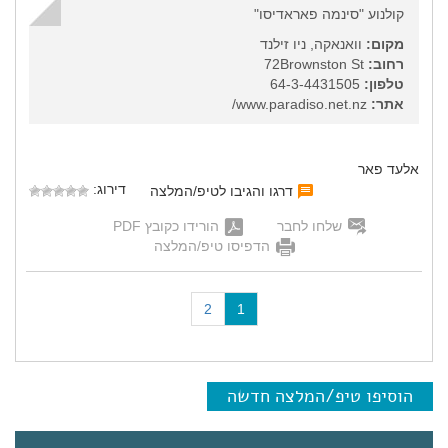
קולנוע "סינמה פאראדיסו"
מקום:
וואנאקה, ניו זילנד
רחוב:
72Brownston St
טלפון:
64-3-4431505
אתר:
www.paradiso.net.nz/
אלעד פאר
דירוג:
דרגו והגיבו לטיפ/המלצה
שלחו לחבר
הורידו כקובץ PDF
הדפיסו טיפ/המלצה
(
2
1
c
u
r
r
הוסיפו טיפ/המלצה חדשה
e
n