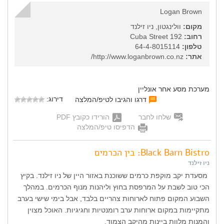
Logan Brown
מקום:
וולינגטון, ניו זילנד
רחוב:
192 Cuba Street
טלפון:
64-4-8015114
אתר:
http://www.loganbrown.co.nz/
מערכת מסע אחר אונליין
דירוג:
דרגו והגיבו לטיפ/המלצה
שלחו לחבר
הורידו כקובץ PDF
הדפיסו טיפ/המלצה
Black Barn Bistro: בין הכרמים
ניו זילנד
מסעדת יקב מוקפת כרמים ששוכנת באזור היין של ניו זילנד. בקיץ
הכי טוב לשבת על המרפסת בחוץ וליהנות מנוף הכרמים. במהלך
השבוע המקום פתוח לארוחות צהריים בלבד, אבל בימי שישי בערב
מתקיימות במקום ארוחות ערב רומנטיות וחגיגיות. האוכל מצוין
והמנות מלוות ביינות מהיקב הצמוד.