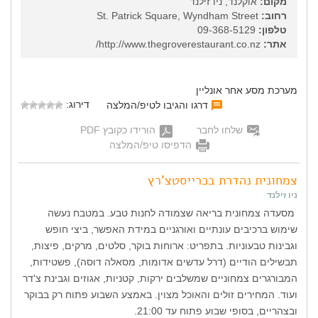
מקום:
אוקלנד, ניו זילנד
רחוב:
St. Patrick Square, Wyndham Street
טלפון:
09-368-5129
אתר:
http://www.thegroverestaurant.co.nz/
מערכת מסע אחר אונליין
דירוג:
דרגו והגיבו לטיפ/המלצה
שלחו לחבר
הורידו כקובץ PDF
הדפיסו טיפ/המלצה
צמחונית נהדרת בכרייסטצ'רץ
ניו זילנד
מסעדה צמחונית בריאה שצמודה לחנות טבע. במטבח נעשה
שימוש ברכיבים עונתיים ואורגניים במידת האפשר, ביצי חופש
וגבינות טבעוניות. בתפריט: ארוחות בוקר, סלטים, מרקים, פיצות,
תבשילים הודיים (דרל עדשים אדומות, מסאלה דוסה), פשטידות,
המבורגרים צמחוניים שמשלבים ירקות, קטניות, אגוזים וגבינת צ'דר
ועוד. המחירים זולים והאוכל מצוין. באמצע השבוע פתוח רק בבוקר
ובצהריים, בסופי שבוע פתוח עד 21:00.