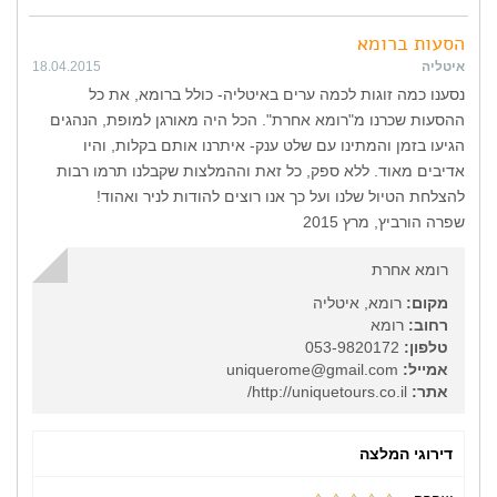
הסעות ברומא
איטליה
18.04.2015
נסענו כמה זוגות לכמה ערים באיטליה- כולל ברומא, את כל
ההסעות שכרנו מ"רומא אחרת". הכל היה מאורגן למופת, הנהגים
הגיעו בזמן והמתינו עם שלט ענק- איתרנו אותם בקלות, והיו
אדיבים מאוד. ללא ספק, כל זאת וההמלצות שקבלנו תרמו רבות
להצלחת הטיול שלנו ועל כך אנו רוצים להודות לניר ואהוד!
שפרה הורביץ, מרץ 2015
רומא אחרת
מקום:
רומא, איטליה
רחוב:
רומא
טלפון:
053-9820172
אמייל:
uniquerome@gmail.com
אתר:
http://uniquetours.co.il/
דירוגי המלצה