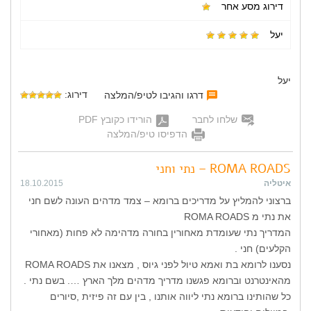
דירוג מסע אחר
יעל
יעל
דירוג:
דרגו והגיבו לטיפ/המלצה
שלחו לחבר
הורידו כקובץ PDF
הדפיסו טיפ/המלצה
ROMA ROADS – נתי וחני
איטליה
18.10.2015
ברצוני להמליץ על מדריכים ברומא – צמד מדהים העונה לשם חני
את נתי מ ROMA ROADS
המדריך נתי שעומדת מאחורין בחורה מדהימה לא פחות (מאחורי
הקלעים) חני .
נסענו לרומא בת ואמא טיול לפני גיוס , מצאנו את ROMA ROADS
מהאינטרנט וברומא פגשנו מדריך מדהים מלך הארץ …. בשם נתי .
כל שהותינו ברומא נתי ליווה אותנו , בין עם זה פיזית ,סיורים