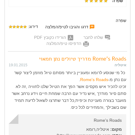
שפרה
שפרה
דירוג:
דרגו והגיבו לטיפ/המלצה
שלחו לחבר
הורידו כקובץ PDF
הדפיסו טיפ/המלצה
Rome's Roads מדריך טיולים נתן חמאוי
איטליה
19.01.2015
כל מי שנוסע לרומא ומעוניין ביותר מסתם טיול מוזמן ליצור קשר
עם נתן מ-
Rome's Roads
.
זכינו להכיר איש מקסים אשר הפך את הטיול שלנו לחוויה ,זה לא
סתם סיור מודרך ,איש נדיר עם הרבה שמחת חיים וידע נרחב אשר
מועבר בצורה מעניינת וכיפית,כל דבר שתרצו לשאול לדעת תמיד
שם בשבילך ,והמחירים לכל כיס.
Rome's Roads
מקום:
איטליה,רומא