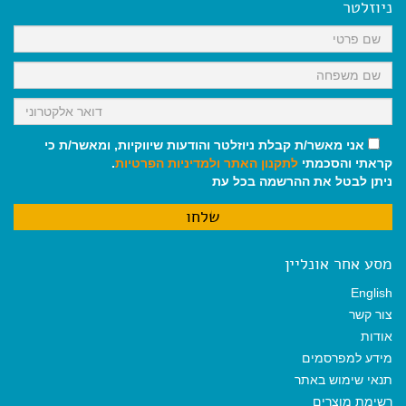
o
A
r
ניוזלטר
o
p
a
k
p
m
אני מאשר/ת קבלת ניוזלטר והודעות שיווקיות, ומאשר/ת כי
קראתי והסכמתי
לתקנון האתר
ולמדיניות הפרטיות
.
ניתן לבטל את ההרשמה בכל עת
מסע אחר אונליין
English
צור קשר
אודות
מידע למפרסמים
תנאי שימוש באתר
רשימת מוצרים