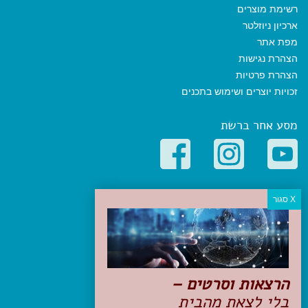
רשימת מוצרים
ארכיון ניוזלטר
מפת אתר
הצהרת נגישות
הצהרת פרטיות
זכויות יוצרים ושימוש בתכנים
מסע אחר ברשת
קטגוריות פופולריות
יעדים
טיולים בישראל
מלונות בוטיק בישראל
טיפים והמלצות
הרצאות וסרטים –
הכנות לנסיעה
בלי לצאת מהבית
טיולי ג'יפים