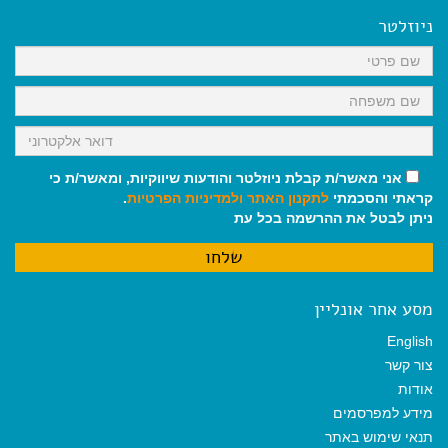
b
l
l
s
g
o
A
r
ניוזלטר
o
p
a
k
p
m
אני מאשר/ת קבלת ניוזלטר והודעות שיווקיות, ומאשר/ת כי
קראתי והסכמתי
לתקנון האתר
ולמדיניות הפרטיות
.
ניתן לבטל את ההרשמה בכל עת
מסע אחר אונליין
English
צור קשר
אודות
מידע למפרסמים
תנאי שימוש באתר