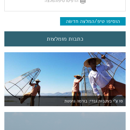
הדפיסו טיפ/המלצה
הוסיפו טיפ/המלצה חדשה
כתבות מומלצות
סו צ'י בעקבות גנדי: בורמה גועשת