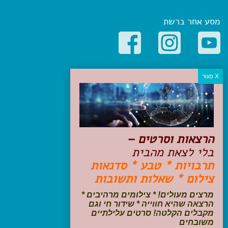
מסע אחר ברשת
קטגוריות פופולריות
יעדים
טיולים בישראל
מלונות בוטיק בישראל
טיפים והמלצות
הרצאות וסרטים –
הכנות לנסיעה
בלי לצאת מהבית
טיולי ג'יפים
תרבויות * טבע * סדנאות
טיולים עם ילדים
צילום * שאלות ותשובות
שייט, הפלגות, קרוזים
דיגיטל
מרצים מעולים! * צילומים מרהיבים *
הרצאה שהיא חווייה * שידור חי וגם
עקבו אחרינו בפייסבוק
מקבלים הקלטה! סרטים עלילתיים
משובחים