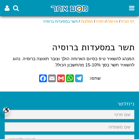
דף הבית
/
אירופה
/
רוסיה
/
המלצות
/
תשר במסעדות ברוסיה
תשר במסעדות ברוסיה
המנהג להשאיר טיפ בסיום הארוחה הולך וצובר תאוצה ברוסיה. נהוג
להשאיר תשר בסך 15-10% מהחשבון הכולל.
F
E
G
W
T
שתפו:
a
m
m
h
e
c
a
a
a
l
e
i
i
t
e
b
l
l
s
g
o
A
r
ניוזלטר
o
p
a
k
p
m