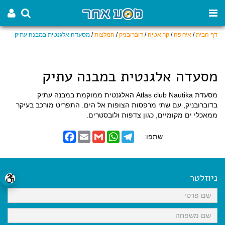
דף הבית
/
אירופה
/
קרואטיה
/
דוברובניק
/
המלצות
/
מסעדה אלגנטית במבנה עתיק
מסעדה אלגנטית במבנה עתיק
מסעדת Atlas club Nautika האלגנטית ממוקמת במבנה עתיק
בדוברובניק, עם שתי מרפסות הצופות אל הים. התפריט מורכב בעיקר
ממאכלי ים מקומיים, כגון צדפות ולובסטרים.
F
E
G
W
T
שתפו:
a
m
m
h
e
c
a
a
a
l
e
i
i
t
e
b
l
l
s
g
o
A
r
ניוזלטר
o
p
a
k
p
m