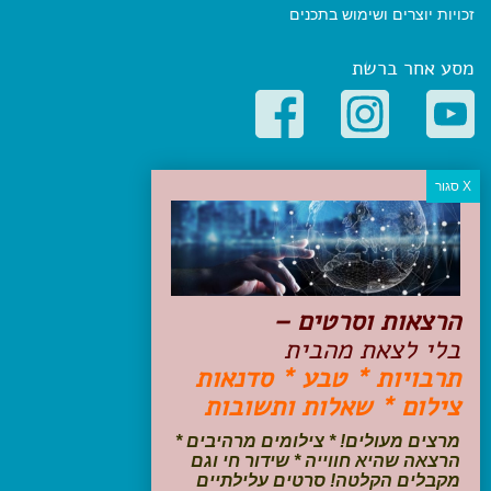
זכויות יוצרים ושימוש בתכנים
מסע אחר ברשת
קטגוריות פופולריות
יעדים
טיולים בישראל
מלונות בוטיק בישראל
טיפים והמלצות
הרצאות וסרטים –
הכנות לנסיעה
בלי לצאת מהבית
טיולי ג'יפים
תרבויות * טבע * סדנאות
טיולים עם ילדים
צילום * שאלות ותשובות
שייט, הפלגות, קרוזים
דיגיטל
מרצים מעולים! * צילומים מרהיבים *
הרצאה שהיא חווייה * שידור חי וגם
עקבו אחרינו בפייסבוק
מקבלים הקלטה! סרטים עלילתיים