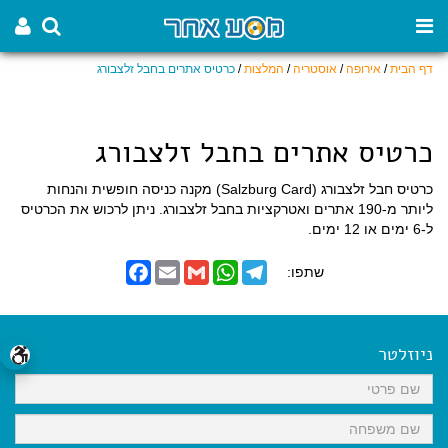
דף הבית
/
אירופה
/
אוסטריה
/
המלצות
/
כרטיס אתרים בחבל זלצבורג
כרטיס אתרים בחבל זלצבורג
כרטיס חבל זלצבורג (Salzburg Card) מקנה כניסה חופשית והנחות
ליותר מ-190 אתרים ואטרקציות בחבל זלצבורג. ניתן לרכוש את הכרטיס
ל-6 ימים או 12 ימים.
F
E
G
W
T
שתפו:
a
m
m
h
e
c
a
a
a
l
e
i
i
t
e
b
l
l
s
g
o
A
r
ניוזלטר
o
p
a
k
p
m