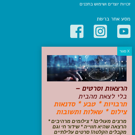
זכויות יוצרים ושימוש בתכנים
מסע אחר ברשת
קטגוריות פופולריות
יעדים
טיולים בישראל
מלונות בוטיק בישראל
טיפים והמלצות
הרצאות וסרטים –
הכנות לנסיעה
בלי לצאת מהבית
טיולי ג'יפים
תרבויות * טבע * סדנאות
טיולים עם ילדים
צילום * שאלות ותשובות
שייט, הפלגות, קרוזים
דיגיטל
מרצים מעולים! * צילומים מרהיבים *
הרצאה שהיא חווייה * שידור חי וגם
עקבו אחרינו בפייסבוק
מקבלים הקלטה! סרטים עלילתיים