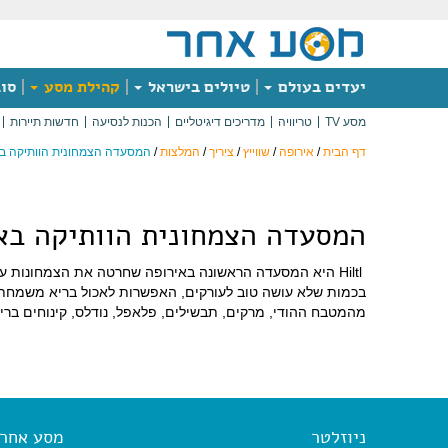
יעדים בעולם
טיולים בישראל
קהילת מסע
סוג
מסע TV
טריוויה
מדריכים דיגיטליים
הכנות לנסיעה
חדשות תיירות
דף הבית
/
אירופה
/
שווייץ
/
ציריך
/
המלצות
/
המסעדה הצמחונית הוותיקה בא
המסעדה הצמחונית הוותיקה בא
בכמות שלא עושה טוב לעורקים, האפשרות לאכול בריא משמחת ב
מהמטבח ההודי, מרקים, תבשילים, פלאפל, נודלס, קינוחים ברי
ניוזלטר
מסע אחר א