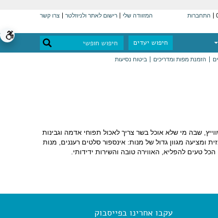
התחברות
המזוודה שלי
רישום לאתר ולניוזלטר
צרו קשר
חיפוש יעדים
ים
הזמנת מפות ומדריכים
ביטוח נסיעות
שה השראה למסעדות צמחוניות רבות. בשווייץ, שבה מי שלא אוכל בשר צריך לאכול תפוחי אדמה וגבינות
מציעה מגוון גדול של מנות: אינספור סלטים רעננים, מנות
כל טעים להפליא, האווירה טובה והשירות ידידותי.
עקבו אחרינו בפייסבוק