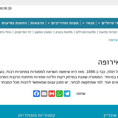
08.08.26
י טיולים
פנאי
מפות ומדריכים
הרצאות
הזמנת נסיעות
חברות נסיעות
מלונות מטיילים
מלונות בוטיק
המגזין המקוון
דף הפייסבוק
טיולי ג'יפ
ירופה
ירופה
Hiltl היא המסעדה הראשונה באירופה שחרטה את הצמחונות על דגלה, כבר ב-1898. מאז היא שימ
מיוחד. המסעדה שוכנת במרחק דקות הליכה ספורות מתחנת הרכבת המרכזית ו
אים ועוד. למי שמתקשה לבחור, יש מזנון עצום שמאפשר ליהנות מכל המבחר. ה
F
E
G
W
T
שתפו:
a
m
m
h
e
c
a
a
a
l
e
i
i
t
e
b
l
l
s
g
o
A
r
ונליין
קטגוריות פופולריות
o
p
a