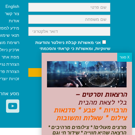
English
צור קשר
אודות
מידע למפר
תנאי שימו
אני מאשר/ת קבלת ניוזלטר והודעות
רשימת מוצ
שיווקיות, ומאשר/ת כי קראתי והסכמתי
ארכיון ניוזל
לתקנון האתר
ולמדיניות הפרטיות
.
מפת אתר
ניתן לבטל את ההרשמה בכל עת
הצהרת נגי
הצהרת פרט
זכויות יוצר
הרצאות וסרטים –
מסע אחר
בלי לצאת מהבית
תרבויות * טבע * סדנאות
צילום * שאלות ותשובות
מרצים מעולים! * צילומים מרהיבים *
הרצאה שהיא חווייה * שידור חי וגם