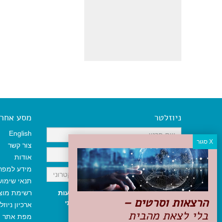
ניוזלטר
מסע אחר א
English
צור קשר
אודות
מידע למפר
תנאי שימו
אני מאשר/ת קבלת ניוזלטר והודעות
רשימת מוצ
הרצאות וסרטים –
שיווקיות, ומאשר/ת כי קראתי והסכמתי
ארכיון ניוזל
בלי לצאת מהבית
לתקנון האתר
ולמדיניות הפרטיות
.
מפת אתר