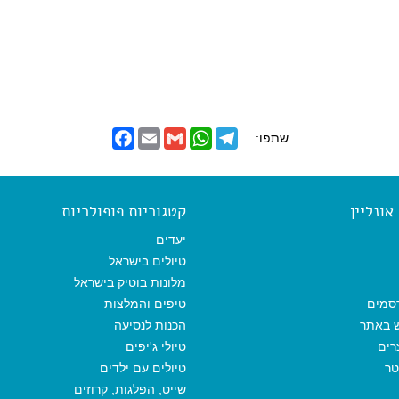
F
E
G
W
T
שתפו:
a
m
m
h
e
c
a
a
a
l
e
i
i
t
e
b
l
l
s
g
o
A
r
ונליין
קטגוריות פופולריות
o
p
a
k
p
m
יעדים
טיולים בישראל
מלונות בוטיק בישראל
סמים
טיפים והמלצות
ש באתר
הכנות לנסיעה
רים
טיולי ג'יפים
טר
טיולים עם ילדים
שייט, הפלגות, קרוזים