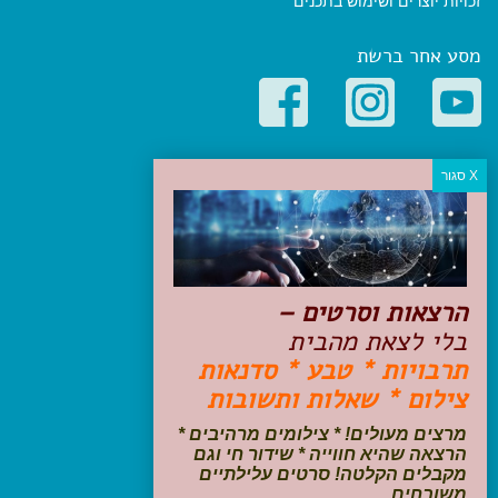
זכויות יוצרים ושימוש בתכנים
מסע אחר ברשת
קטגוריות פופולריות
יעדים
טיולים בישראל
מלונות בוטיק בישראל
טיפים והמלצות
הרצאות וסרטים –
הכנות לנסיעה
בלי לצאת מהבית
טיולי ג'יפים
תרבויות * טבע * סדנאות
טיולים עם ילדים
צילום * שאלות ותשובות
שייט, הפלגות, קרוזים
דיגיטל
מרצים מעולים! * צילומים מרהיבים *
הרצאה שהיא חווייה * שידור חי וגם
עקבו אחרינו בפייסבוק
מקבלים הקלטה! סרטים עלילתיים
משובחים