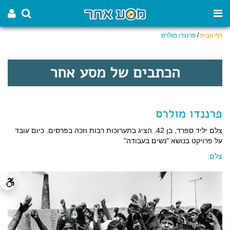
דף הבית
/
פרננדו מולרס
הכתבים של מסע אחר
פרננדו מולרס
צלם יליד ספרד, בן 42. הציג בתערוכות רבות וזכה בפרסים. כיום עובד
על פרויקט בנושא "נשים בעבודה"
צלם: