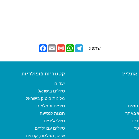
F
E
G
W
T
שתפו:
a
m
m
h
e
c
a
a
a
l
e
i
i
t
e
b
l
l
s
g
o
A
r
ונליין
קטגוריות פופולריות
o
p
a
k
p
m
יעדים
טיולים בישראל
מלונות בוטיק בישראל
סמים
טיפים והמלצות
ש באתר
הכנות לנסיעה
רים
טיולי ג'יפים
טר
טיולים עם ילדים
שייט, הפלגות, קרוזים