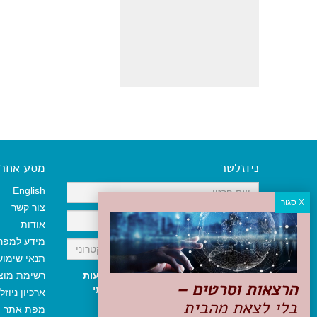
ניוזלטר
מסע אחר א
English
צור קשר
אודות
מידע למפר
תנאי שימו
אני מאשר/ת קבלת ניוזלטר והודעות
רשימת מוצ
הרצאות וסרטים –
שיווקיות, ומאשר/ת כי קראתי והסכמתי
ארכיון ניוזל
בלי לצאת מהבית
לתקנון האתר
ולמדיניות הפרטיות
.
מפת אתר