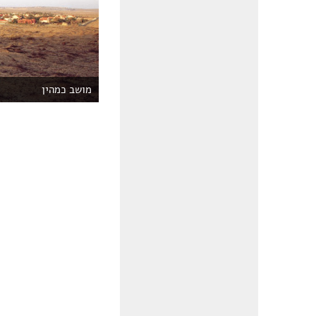
מושב כמהין