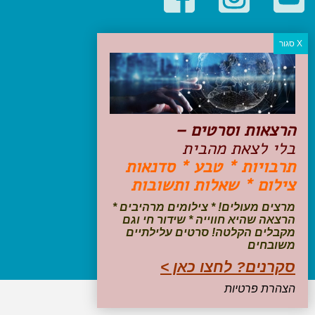
קטגוריות פופולריות
יעדים
טיולים בישראל
מלונות בוטיק בישראל
טיפים והמלצות
הרצאות וסרטים –
הכנות לנסיעה
בלי לצאת מהבית
טיולי ג'יפים
תרבויות * טבע * סדנאות
טיולים עם ילדים
צילום * שאלות ותשובות
שייט, הפלגות, קרוזים
דיגיטל
מרצים מעולים! * צילומים מרהיבים *
הרצאה שהיא חווייה * שידור חי וגם
עקבו אחרינו בפייסבוק
מקבלים הקלטה! סרטים עלילתיים
משובחים
סקרנים? לחצו כאן >
הצהרת פרטיות