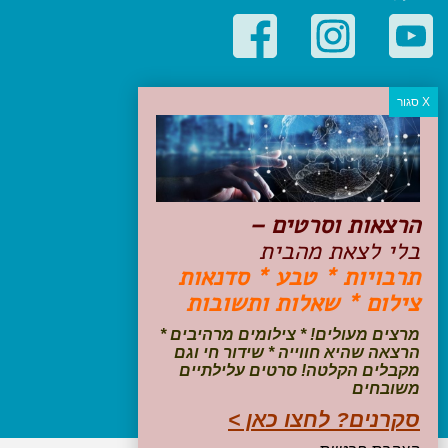
קטגוריות פופולריות
יעדים
טיולים בישראל
מלונות בוטיק בישראל
טיפים והמלצות
הרצאות וסרטים –
הכנות לנסיעה
בלי לצאת מהבית
טיולי ג'יפים
תרבויות * טבע * סדנאות
טיולים עם ילדים
צילום * שאלות ותשובות
שייט, הפלגות, קרוזים
דיגיטל
מרצים מעולים! * צילומים מרהיבים *
הרצאה שהיא חווייה * שידור חי וגם
עקבו אחרינו בפייסבוק
מקבלים הקלטה! סרטים עלילתיים
משובחים
סקרנים? לחצו כאן >