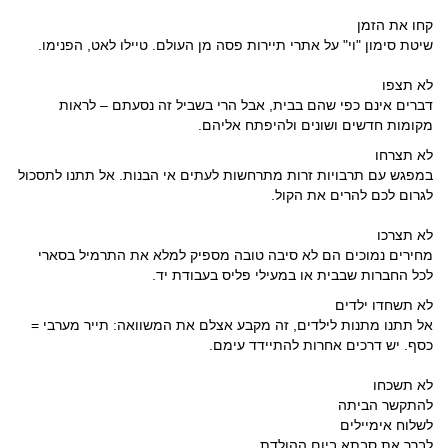
קחו את הזמן
שיטת סימון "וי" על אתרי תיירות פסה מן העולם. טיילו לאט, הפנימו.
לא תצפו
דברים אינם כפי שהם בבית, אבל הרי בשביל זה נסעתם – לראות
מקומות חדשים ושונים ולהיפתח אליהם.
לא תצרחו
במפגש עם תרבויות זרות מתרחשות לעתים אי הבנות. אל תתנו לתסכול
לגרום לכם להרים את הקול.
לא תצרכו
מחירים נמוכים הם לא סיבה טובה מספיק למלא את התרמיל בסארי
לכל החברות שבבית או במעילי פליס בעבודת יד.
לא תשחדו ילדים
אל תתנו מתנות לילדים, זה מקבע אצלם את המשוואה: תייר מערבי =
כסף. יש דרכים אחרות להתיידד עימם.
לא תשכחו
להתקשר הביתה
לשלוח אימיילים
לברך את סבתא ביום ההולדת