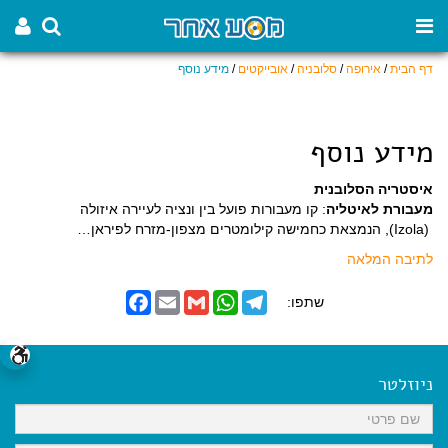
דף הבית
/
אירופה
/
סלובניה
/
אובייקטים
/
מידע נוסף
מידע נוסף
איסטריה הסלובנית
מעבורת לאיטליה
: קו מעבורות פועל בין ונציה לעיירה איזולה
(Izola), הנמצאת כחמישה קילומטרים מצפון-מזרח לפיראן…
לתיבה המלאה
F
E
G
W
T
שתפו:
a
m
m
h
e
c
a
a
a
l
e
i
i
t
e
b
l
l
s
g
o
A
r
ניוזלטר
o
p
a
k
p
m