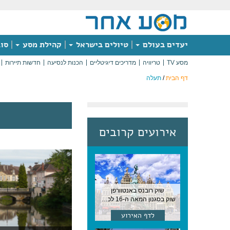
יעדים בעולם
טיולים בישראל
קהילת מסע
סוג
מסע TV
טריוויה
מדריכים דיגיטליים
הכנות לנסיעה
חדשות תיירות
דף הבית
/
תעלה
אירועים קרובים
שוק רובנס באנטוורפן
שוק בסגנון המאה ה-16 לכבודו של הצייר המפורסם, בן העיר, נערך ב-15 באוגוסט באנטוורפן
לדף האירוע