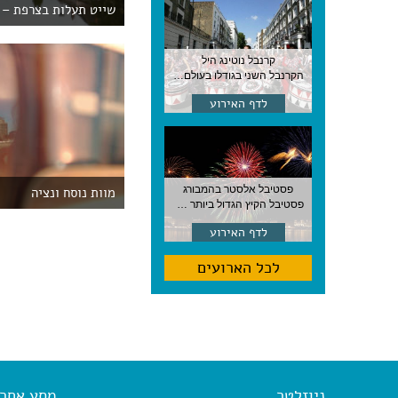
שייט תעלות בצרפת – 
קרנבל נוטינג היל
הקרנבל השני בגודלו בעולם, עם מוזיקה, תהלוכות ותחפושות. לונדון
לדף האירוע
פסטיבל אלסטר בהמבורג
מוות נוסח ונציה
פסטיבל הקיץ הגדול ביותר בהמבורג, סוף אוגוסט, גרמניה
לדף האירוע
לכל הארועים
ניוזלטר
מסע אחר א