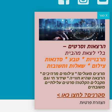
קטגוריות פופולריות
יעדים
טיולים בישראל
מלונות בוטיק בישראל
טיפים והמלצות
הרצאות וסרטים –
הכנות לנסיעה
בלי לצאת מהבית
טיולי ג'יפים
תרבויות * טבע * סדנאות
טיולים עם ילדים
צילום * שאלות ותשובות
שייט, הפלגות, קרוזים
דיגיטל
מרצים מעולים! * צילומים מרהיבים *
הרצאה שהיא חווייה * שידור חי וגם
עקבו אחרינו בפייסבוק
מקבלים הקלטה! סרטים עלילתיים
משובחים
סקרנים? לחצו כאן >
הצהרת פרטיות