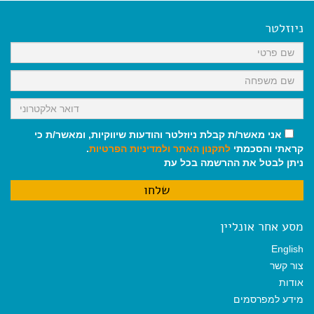
e
i
i
t
e
b
l
l
s
g
o
A
r
ניוזלטר
o
p
a
k
p
m
אני מאשר/ת קבלת ניוזלטר והודעות שיווקיות, ומאשר/ת כי
קראתי והסכמתי
לתקנון האתר
ולמדיניות הפרטיות
.
ניתן לבטל את ההרשמה בכל עת
מסע אחר אונליין
English
צור קשר
אודות
מידע למפרסמים