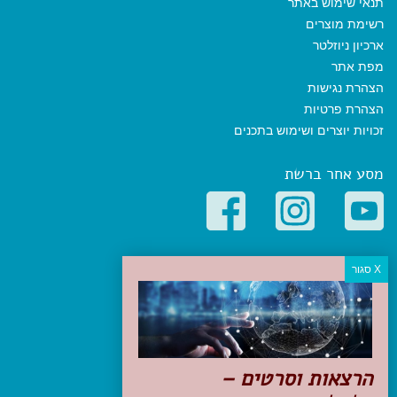
תנאי שימוש באתר
רשימת מוצרים
ארכיון ניוזלטר
מפת אתר
הצהרת נגישות
הצהרת פרטיות
זכויות יוצרים ושימוש בתכנים
מסע אחר ברשת
קטגוריות פופולריות
יעדים
טיולים בישראל
מלונות בוטיק בישראל
טיפים והמלצות
הרצאות וסרטים –
הכנות לנסיעה