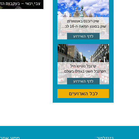
צבי ינאי – בעקבות הז
שוק רובנס באנטוורפן
שוק בסגנון המאה ה-16 לכבודו של הצייר המפורסם, בן העיר, נערך ב-15 באוגוסט באנטוורפן
לדף האירוע
קרנבל נוטינג היל
הקרנבל השני בגודלו בעולם, עם מוזיקה, תהלוכות ותחפושות. לונדון
לדף האירוע
לכל הארועים
ניוזלטר
מסע אחר א