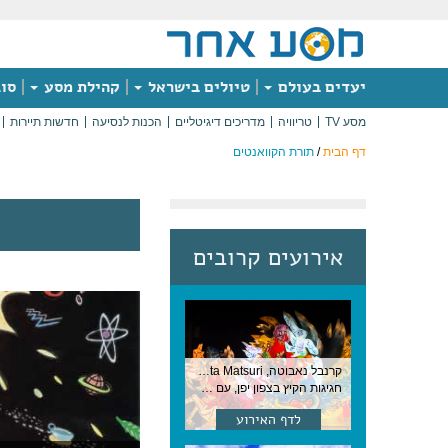
יעדים בעולם
טיולים בישראל
קהילת מסע
סוג
מסע TV
טריוויה
מדריכים דיגיטליים
הכנות לנסיעה
חדשות תיירות
דף הבית
/
תורת הקוואנטים
אירועים קרובים
קרנבל נאבוטה, Nebuta Matsuri ,יפן
חגיגות הקיץ בצפון יפן, עם תהלוכות ענק, ריקודים וזיקוקים. 6-2 באוגוסט, יפן
לדף האירוע