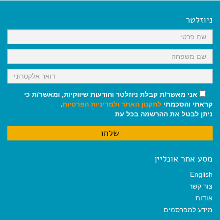
e
i
i
t
e
b
l
l
s
g
o
A
r
ניוזלטר
o
p
a
k
p
m
אני מאשר/ת קבלת ניוזלטר והודעות שיווקיות, ומאשר/ת כי
קראתי והסכמתי
לתקנון האתר
ולמדיניות הפרטיות
.
ניתן לבטל את ההרשמה בכל עת
מסע אחר אונליין
English
צור קשר
אודות
מידע למפרסמים