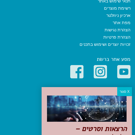
תנאי שימוש באתר
רשימת מוצרים
ארכיון ניוזלטר
מפת אתר
הצהרת נגישות
הצהרת פרטיות
זכויות יוצרים ושימוש בתכנים
מסע אחר ברשת
קטגוריות פופולריות
יעדים
טיולים בישראל
מלונות בוטיק בישראל
טיפים והמלצות
הרצאות וסרטים –
הכנות לנסיעה