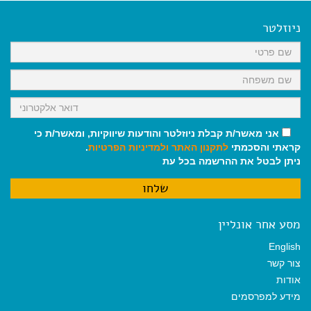
e
i
i
t
e
b
l
l
s
g
o
A
r
ניוזלטר
o
p
a
k
p
m
אני מאשר/ת קבלת ניוזלטר והודעות שיווקיות, ומאשר/ת כי
קראתי והסכמתי
לתקנון האתר
ולמדיניות הפרטיות
.
ניתן לבטל את ההרשמה בכל עת
מסע אחר אונליין
English
צור קשר
אודות
מידע למפרסמים