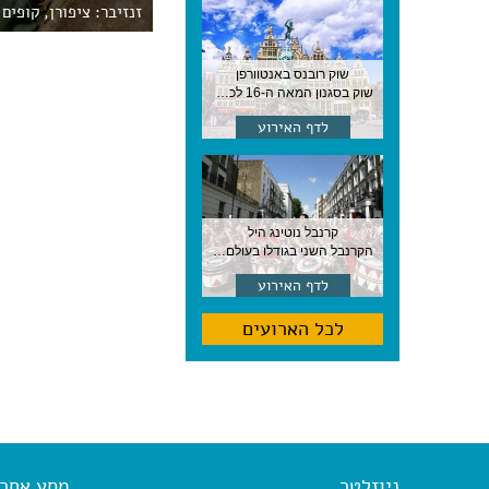
זנזיבר: ציפורן, קופים 
שוק רובנס באנטוורפן
שוק בסגנון המאה ה-16 לכבודו של הצייר המפורסם, בן העיר, נערך ב-15 באוגוסט באנטוורפן
לדף האירוע
קרנבל נוטינג היל
הקרנבל השני בגודלו בעולם, עם מוזיקה, תהלוכות ותחפושות. לונדון
לדף האירוע
לכל הארועים
ניוזלטר
מסע אחר א