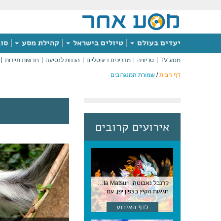
יעדים בעולם
טיולים בישראל
קהילת מסע
סוג
מסע TV
טריוויה
מדריכים דיגיטליים
הכנות לנסיעה
חדשות תיירות
דף הבית
/
שמורת המנגרובים
אירועים קרובים
קרנבל נאבוטה, Nebuta Matsuri ,יפן
חגיגות הקיץ בצפון יפן, עם תהלוכות ענק, ריקודים וזיקוקים. 6-2 באוגוסט, יפן
לדף האירוע