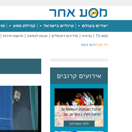
יעדים בעולם
טיולים בישראל
קהילת מסע
סוג
מסע TV
טריוויה
מדריכים דיגיטליים
הכנות לנסיעה
חדשות תיירות
דף הבית
/
שי גינות
אירועים קרובים
קרנבל נאבוטה, Nebuta Matsuri ,יפן
חגיגות הקיץ בצפון יפן, עם תהלוכות ענק, ריקודים וזיקוקים. 6-2 באוגוסט, יפן
לדף האירוע