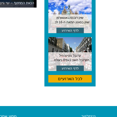
הנאת המחטף – שי גינ
שוק רובנס באנטוורפן
שוק בסגנון המאה ה-16 לכבודו של הצייר המפורסם, בן העיר, נערך ב-15 באוגוסט באנטוורפן
לדף האירוע
קרנבל נוטינג היל
הקרנבל השני בגודלו בעולם, עם מוזיקה, תהלוכות ותחפושות. לונדון
לדף האירוע
לכל הארועים
ניוזלטר
מסע אחר א