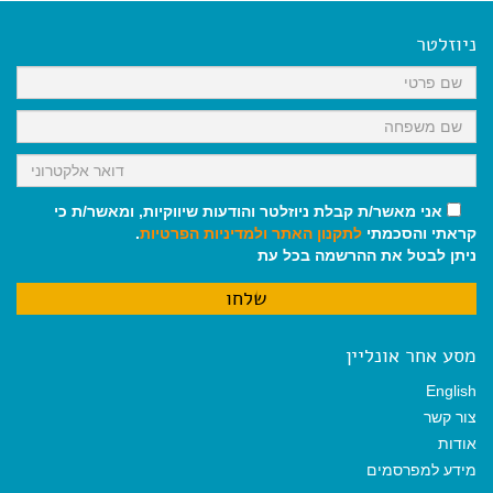
e
i
i
t
e
b
l
l
s
g
o
A
r
ניוזלטר
o
p
a
k
p
m
אני מאשר/ת קבלת ניוזלטר והודעות שיווקיות, ומאשר/ת כי
קראתי והסכמתי
לתקנון האתר
ולמדיניות הפרטיות
.
ניתן לבטל את ההרשמה בכל עת
מסע אחר אונליין
English
צור קשר
אודות
מידע למפרסמים