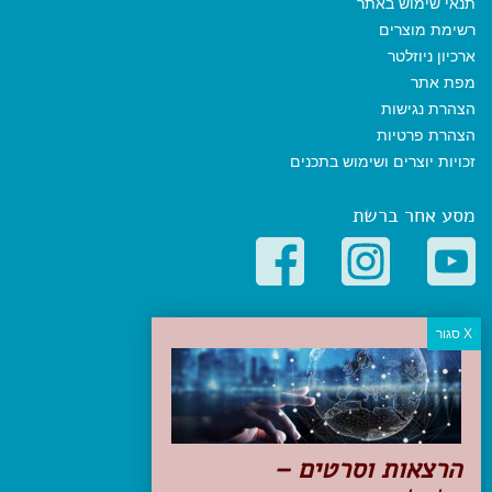
תנאי שימוש באתר
רשימת מוצרים
ארכיון ניוזלטר
מפת אתר
הצהרת נגישות
הצהרת פרטיות
זכויות יוצרים ושימוש בתכנים
מסע אחר ברשת
קטגוריות פופולריות
יעדים
טיולים בישראל
מלונות בוטיק בישראל
טיפים והמלצות
הרצאות וסרטים –
הכנות לנסיעה