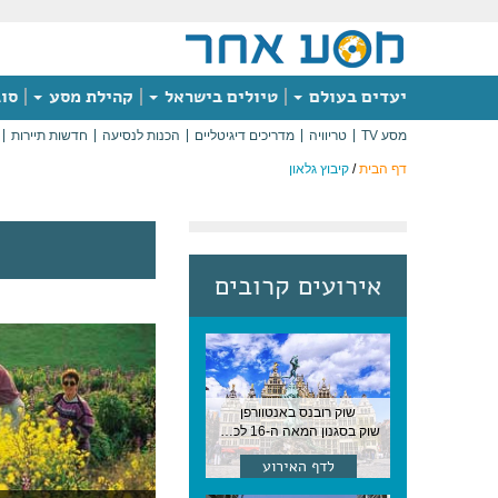
יעדים בעולם
טיולים בישראל
קהילת מסע
סוג
מסע TV
טריוויה
מדריכים דיגיטליים
הכנות לנסיעה
חדשות תיירות
דף הבית
/
קיבוץ גלאון
אירועים קרובים
שוק רובנס באנטוורפן
שוק בסגנון המאה ה-16 לכבודו של הצייר המפורסם, בן העיר, נערך ב-15 באוגוסט באנטוורפן
לדף האירוע