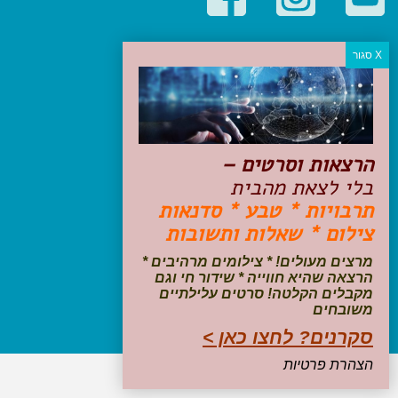
קטגוריות פופולריות
יעדים
טיולים בישראל
מלונות בוטיק בישראל
טיפים והמלצות
הרצאות וסרטים –
הכנות לנסיעה
בלי לצאת מהבית
טיולי ג'יפים
תרבויות * טבע * סדנאות
טיולים עם ילדים
צילום * שאלות ותשובות
שייט, הפלגות, קרוזים
דיגיטל
מרצים מעולים! * צילומים מרהיבים *
הרצאה שהיא חווייה * שידור חי וגם
עקבו אחרינו בפייסבוק
מקבלים הקלטה! סרטים עלילתיים
משובחים
סקרנים? לחצו כאן >
הצהרת פרטיות