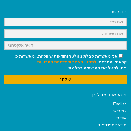
e
i
i
t
e
b
l
l
s
g
o
A
r
ניוזלטר
o
p
a
k
p
m
אני מאשר/ת קבלת ניוזלטר והודעות שיווקיות, ומאשר/ת כי
קראתי והסכמתי
לתקנון האתר
ולמדיניות הפרטיות
.
ניתן לבטל את ההרשמה בכל עת
מסע אחר אונליין
English
צור קשר
אודות
מידע למפרסמים