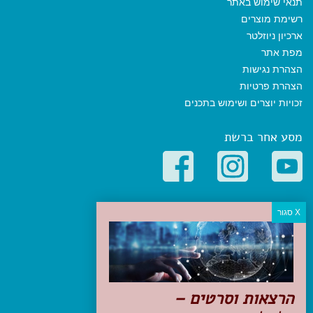
תנאי שימוש באתר
רשימת מוצרים
ארכיון ניוזלטר
מפת אתר
הצהרת נגישות
הצהרת פרטיות
זכויות יוצרים ושימוש בתכנים
מסע אחר ברשת
קטגוריות פופולריות
יעדים
טיולים בישראל
מלונות בוטיק בישראל
טיפים והמלצות
הרצאות וסרטים –
הכנות לנסיעה