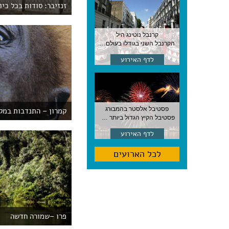
זנזיבר: סודות בכל כיוו
קרנבל נוטינג היל
הקרנבל השני בגודלו בעולם, עם מוזיקה, תהלוכות ותחפושות. לונדון
לדף האירוע
פסטיבל אלסטר בהמבורג
קמרון – התנדבות במק
פסטיבל הקיץ הגדול ביותר בהמבורג, סוף אוגוסט, גרמניה
לדף האירוע
לכל הארועים
פרו –שמורה חדשה