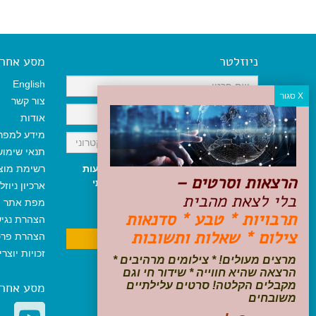
ניוזלטר
מסע אחר א
English
צור קשר
אודות
מידע למפר
תנאי שימו
אני מאשר/ת קבלת ניוזלטר והודעות
רשימת מוצ
הרצאות וסרטים –
שיווקיות, ומאשר/ת כי קראתי והסכמתי
ארכיון ניוזל
בלי לצאת מהבית
לתקנון האתר
ולמדיניות הפרטיות
.
מפת אתר
ניתן לבטל את ההרשמה בכל עת
תרבויות * טבע * סדנאות
הצהרת נגי
צילום * שאלות ותשובות
הצהרת פרט
זכויות יוצר
מרצים מעולים! * צילומים מרהיבים *
הרצאה שהיא חווייה * שידור חי וגם
מקבלים הקלטה! סרטים עלילתיים
מסע אחר
משובחים