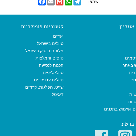
F
E
G
W
T
שתפו:
a
m
m
h
e
c
a
a
a
l
e
i
i
t
e
b
l
l
s
g
o
A
r
ונליין
קטגוריות פופולריות
o
p
a
k
p
m
יעדים
טיולים בישראל
מלונות בוטיק בישראל
סמים
טיפים והמלצות
ש באתר
הכנות לנסיעה
רים
טיולי ג'יפים
טר
טיולים עם ילדים
שייט, הפלגות, קרוזים
שות
דיגיטל
יות
ים ושימוש בתכנים
 ברשת