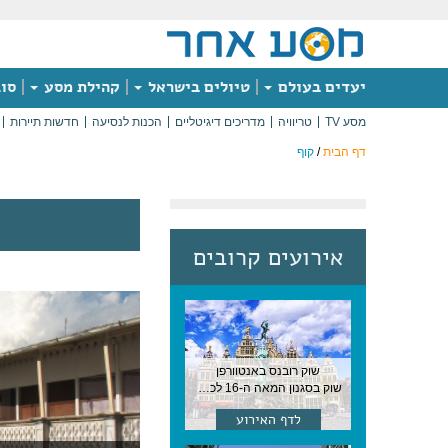
יעדים בעולם
טיולים בישראל
קהילת מסע
סוג
מסע TV
טריוויה
מדריכים דיגיטליים
הכנות לנסיעה
חדשות תיירות
דף הבית
/
קוף
אירועים קרובים
שוק רובנס באנטוורפן
שוק בסגנון המאה ה-16 לכבודו של הצייר המפורסם, בן העיר, נערך ב-15 באוגוסט באנטוורפן
לדף האירוע