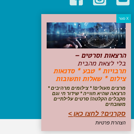
קטגוריות פופולריות
יעדים
טיולים בישראל
מלונות בוטיק בישראל
טיפים והמלצות
הרצאות וסרטים –
הכנות לנסיעה
בלי לצאת מהבית
טיולי ג'יפים
תרבויות * טבע * סדנאות
טיולים עם ילדים
צילום * שאלות ותשובות
שייט, הפלגות, קרוזים
דיגיטל
מרצים מעולים! * צילומים מרהיבים *
הרצאה שהיא חווייה * שידור חי וגם
עקבו אחרינו בפייסבוק
מקבלים הקלטה! סרטים עלילתיים
משובחים
סקרנים? לחצו כאן >
הצהרת פרטיות