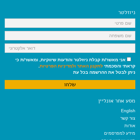
e
i
i
t
e
b
l
l
s
g
o
A
r
ניוזלטר
o
p
a
k
p
m
אני מאשר/ת קבלת ניוזלטר והודעות שיווקיות, ומאשר/ת כי
קראתי והסכמתי
לתקנון האתר
ולמדיניות הפרטיות
.
ניתן לבטל את ההרשמה בכל עת
מסע אחר אונליין
English
צור קשר
אודות
מידע למפרסמים