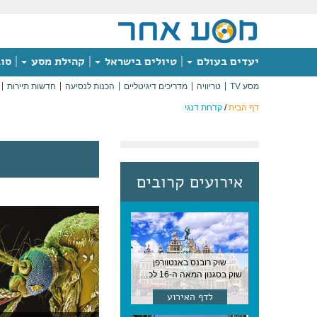
יעדים בעולם
טיולים בישראל
קהילת מסע
סוג
מסע TV
טריוויה
מדריכים דיגיטליים
הכנות לנסיעה
חדשות תיירות
דף הבית
/
קדחת דנגי
אירועים קרובים
שוק רובנס באנטוורפן
שוק בסגנון המאה ה-16 לכבודו של הצייר המפורסם, בן העיר, נערך ב-15 באוגוסט באנטוורפן
לדף האירוע