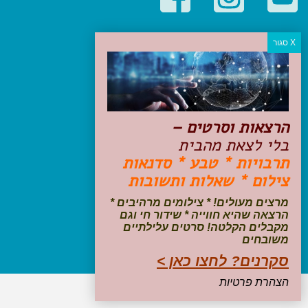
קטגוריות פופולריות
יעדים
טיולים בישראל
מלונות בוטיק בישראל
טיפים והמלצות
הרצאות וסרטים –
הכנות לנסיעה
בלי לצאת מהבית
טיולי ג'יפים
תרבויות * טבע * סדנאות
טיולים עם ילדים
צילום * שאלות ותשובות
שייט, הפלגות, קרוזים
דיגיטל
מרצים מעולים! * צילומים מרהיבים *
הרצאה שהיא חווייה * שידור חי וגם
עקבו אחרינו בפייסבוק
מקבלים הקלטה! סרטים עלילתיים
משובחים
סקרנים? לחצו כאן >
הצהרת פרטיות