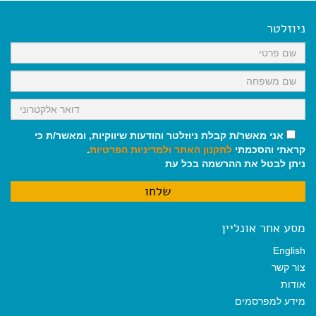
e
i
i
t
e
b
l
l
s
g
o
A
r
ניוזלטר
o
p
a
k
p
m
אני מאשר/ת קבלת ניוזלטר והודעות שיווקיות, ומאשר/ת כי
קראתי והסכמתי
לתקנון האתר
ולמדיניות הפרטיות
.
ניתן לבטל את ההרשמה בכל עת
מסע אחר אונליין
English
צור קשר
אודות
מידע למפרסמים