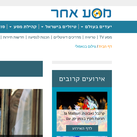
יעדים בעולם
טיולים בישראל
קהילת מסע
סוג
מסע TV
טריוויה
מדריכים דיגיטליים
הכנות לנסיעה
חדשות תיירות
דף הבית
/
צילום בנאפולי
אירועים קרובים
קרנבל נאבוטה, Nebuta Matsuri ,יפן
חגיגות הקיץ בצפון יפן, עם תהלוכות ענק, ריקודים וזיקוקים. 6-2 באוגוסט, יפן
לדף האירוע