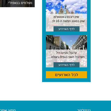
מצלמים בנאפולי
שוק רובנס באנטוורפן
שוק בסגנון המאה ה-16 לכבודו של הצייר המפורסם, בן העיר, נערך ב-15 באוגוסט באנטוורפן
לדף האירוע
קרנבל נוטינג היל
הקרנבל השני בגודלו בעולם, עם מוזיקה, תהלוכות ותחפושות. לונדון
לדף האירוע
לכל הארועים
ניוזלטר
מסע אחר א