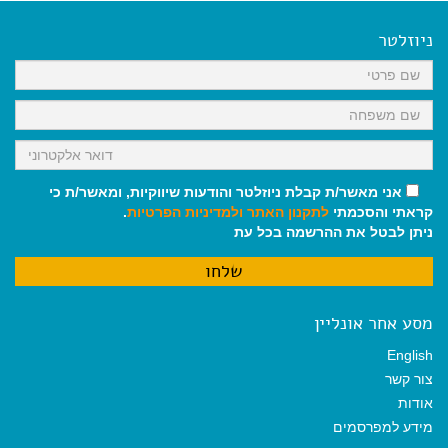
e
i
i
t
e
b
l
l
s
g
o
A
r
ניוזלטר
o
p
a
k
p
m
אני מאשר/ת קבלת ניוזלטר והודעות שיווקיות, ומאשר/ת כי
קראתי והסכמתי
לתקנון האתר
ולמדיניות הפרטיות
.
ניתן לבטל את ההרשמה בכל עת
מסע אחר אונליין
English
צור קשר
אודות
מידע למפרסמים