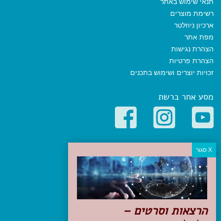
תנאי שימוש באתר
רשימת מוצרים
ארכיון ניוזלטר
מפת אתר
הצהרת נגישות
הצהרת פרטיות
זכויות יוצרים ושימוש בתכנים
מסע אחר ברשת
קטגוריות פופולריות
יעדים
טיולים בישראל
מלונות בוטיק בישראל
טיפים והמלצות
הרצאות וסרטים –
הכנות לנסיעה