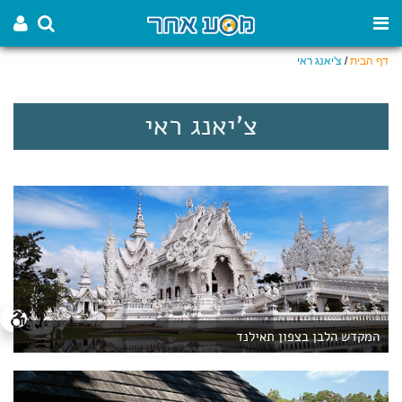
דף הבית
/
צ'יאנג ראי
צ'יאנג ראי
המקדש הלבן בצפון תאילנד