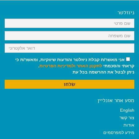
e
i
i
t
e
b
l
l
s
g
o
A
r
ניוזלטר
o
p
a
k
p
m
אני מאשר/ת קבלת ניוזלטר והודעות שיווקיות, ומאשר/ת כי
קראתי והסכמתי
לתקנון האתר
ולמדיניות הפרטיות
.
ניתן לבטל את ההרשמה בכל עת
מסע אחר אונליין
English
צור קשר
אודות
מידע למפרסמים