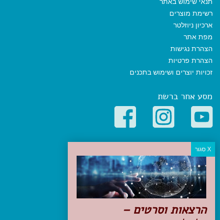
תנאי שימוש באתר
רשימת מוצרים
ארכיון ניוזלטר
מפת אתר
הצהרת נגישות
הצהרת פרטיות
זכויות יוצרים ושימוש בתכנים
מסע אחר ברשת
קטגוריות פופולריות
יעדים
טיולים בישראל
מלונות בוטיק בישראל
טיפים והמלצות
הרצאות וסרטים –
הכנות לנסיעה