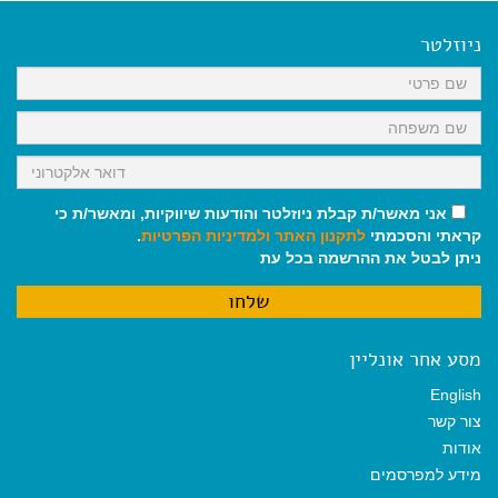
e
i
i
t
e
b
l
l
s
g
o
A
r
ניוזלטר
o
p
a
k
p
m
אני מאשר/ת קבלת ניוזלטר והודעות שיווקיות, ומאשר/ת כי
קראתי והסכמתי
לתקנון האתר
ולמדיניות הפרטיות
.
ניתן לבטל את ההרשמה בכל עת
מסע אחר אונליין
English
צור קשר
אודות
מידע למפרסמים