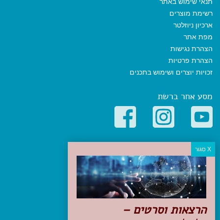
תנאי שימוש באתר
רשימת מוצרים
ארכיון ניוזלטר
מפת אתר
הצהרת נגישות
הצהרת פרטיות
זכויות יוצרים ושימוש בתכנים
מסע אחר ברשת
קטגוריות פופולריות
יעדים
טיולים בישראל
מלונות בוטיק בישראל
טיפים והמלצות
הרצאות וסרטים –
הכנות לנסיעה