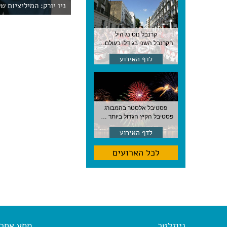
ניו יורק: המיליציות של
קרנבל נוטינג היל
הקרנבל השני בגודלו בעולם, עם מוזיקה, תהלוכות ותחפושות. לונדון
לדף האירוע
פסטיבל אלסטר בהמבורג
פסטיבל הקיץ הגדול ביותר בהמבורג, סוף אוגוסט, גרמניה
לדף האירוע
לכל הארועים
ניוזלטר
מסע אחר א