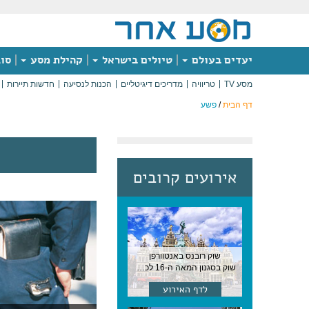
יעדים בעולם
טיולים בישראל
קהילת מסע
סוג
מסע TV
טריוויה
מדריכים דיגיטליים
הכנות לנסיעה
חדשות תיירות
דף הבית
/
פשע
אירועים קרובים
שוק רובנס באנטוורפן
שוק בסגנון המאה ה-16 לכבודו של הצייר המפורסם, בן העיר, נערך ב-15 באוגוסט באנטוורפן
לדף האירוע